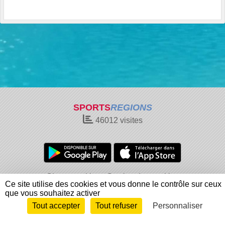
SPORTS
REGIONS
46012
visites
Charte cookies
Gestion des cookies
Ce site utilise des cookies et vous donne le contrôle sur ceux
Informations légales
Signaler un contenu inapproprié
que vous souhaitez activer
Tout accepter
Tout refuser
Personnaliser
Envie de participer ?
Connexion