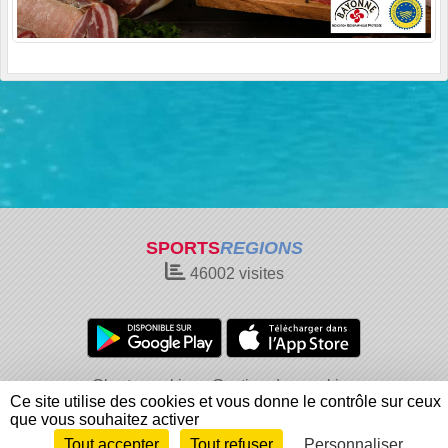
SPORTS
REGIONS
46002
visites
Charte cookies
Gestion des cookies
Ce site utilise des cookies et vous donne le contrôle sur ceux
Informations légales
Signaler un contenu inapproprié
que vous souhaitez activer
Tout accepter
Tout refuser
Personnaliser
Envie de participer ?
Connexion