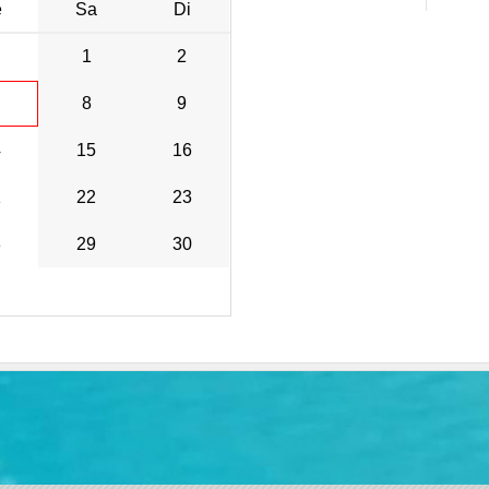
e
Sa
Di
1
2
8
9
4
15
16
1
22
23
8
29
30