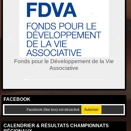
Précedent
Suivan
DECATHLON
FACEBOOK
Facebook (like box) est désactivé.
Autoriser
CALENDRIER & RÉSULTATS CHAMPIONNATS
RÉGIONAUX